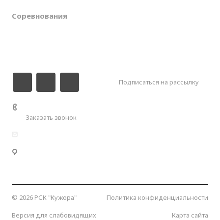
Соревнования
Галерея
Контакты
Подписаться на рассылку
+7 (989) 000-55-00
Заказать звонок
info@kuzhora.ru
Республика Адыгея, Майкопский район, Кужорское
сельское поселение, Кужорское водохранилище.
Координаты:
44.641051, 40.268294
© 2026 РСК "Кужора"
Политика конфиденциальности
Версия для слабовидящих
Карта сайта