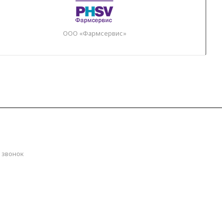
ООО «Фармсервис»
) 000-55-00
 звонок
zhora.ru
ика Адыгея, Майкопский район, Кужорское сельское поселение,
ое водохранилище. Координаты:
44.641051, 40.268294