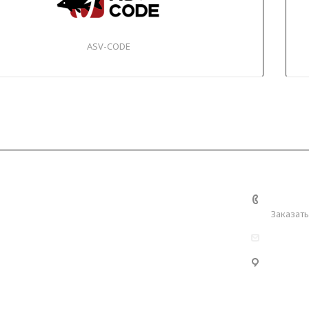
ASV-CODE
ерея
Контакты
+7 (989
Заказать
info@ku
Республ
Кужорск