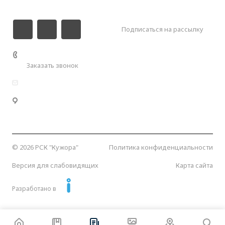
Подписаться на рассылку
+7 (989) 000-55-00
Заказать звонок
info@kuzhora.ru
Республика Адыгея, Майкопский район, Кужорское
сельское поселение, Кужорское водохранилище.
Координаты:
44.641051, 40.268294
© 2026 РСК "Кужора"
Политика конфиденциальности
Версия для слабовидящих
Карта сайта
Разработано в